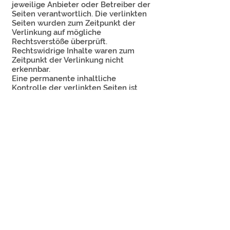
jeweilige Anbieter oder Betreiber der
Seiten verantwortlich. Die verlinkten
Seiten wurden zum Zeitpunkt der
Verlinkung auf mögliche
Rechtsverstöße überprüft.
Rechtswidrige Inhalte waren zum
Zeitpunkt der Verlinkung nicht
erkennbar.
Eine permanente inhaltliche
Kontrolle der verlinkten Seiten ist
jedoch ohne konkrete Anhaltspunkte
einer Rechtsverletzung nicht
zumutbar. Bei Bekanntwerden von
Rechtsverletzungen werden wir
derartige Links umgehend entfernen.
Urheberrecht
Die durch die Seitenbetreiber
erstellten Inhalte und Werke auf
diesen Seiten unterliegen dem
deutschen Urheberrecht. Die
Vervielfältigung, Bearbeitung,
Verbreitung und jede Art der
Verwertung außerhalb der Grenzen
des Urheberrechtes bedürfen der